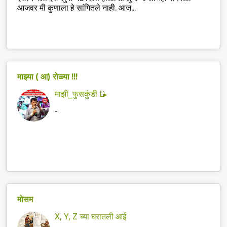
आजवर मी कुणाला हे सांगितले नाही. आज...
माझ्या ( आ) रोळ्या !!!
माझी_फुसकुंडी 📝
-
मोसम
X, Y, Z च्या घरातली आई