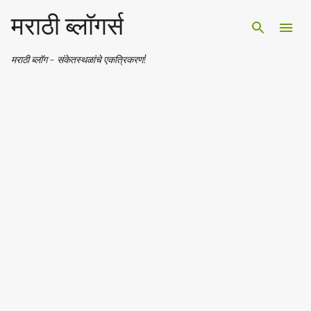
मराठी ब्लॉगर्स
Skip to main content
मराठी ब्लॉग - संकेतस्थळांचे एकत्रिकरण!
P
o
s
t
s