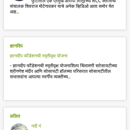
फुटीतील एक प्रमुख आरोपी लातूरच्या RCC क्लासचा
संचालक शिवराज मोटेगावकर याचे अनेक व्हिडिओ आता समोर येत
आह...
ज्ञानदिप
ज्ञानदीप फौंडेशनची स्मृतीवृक्ष योजना
-
ज्ञानदीप फौंडेशनची स्मृतीवृक्ष योजनाशिल्प चिंतामणी साोसायटीच्या
श्रीगणेश मंदीर आणि सोसायटी हॉलच्या परिसरात सोसायटीतील
सभासदांना आपल्या स्वर्गीय व्यक्तीच्य...
ललित
नदी गं